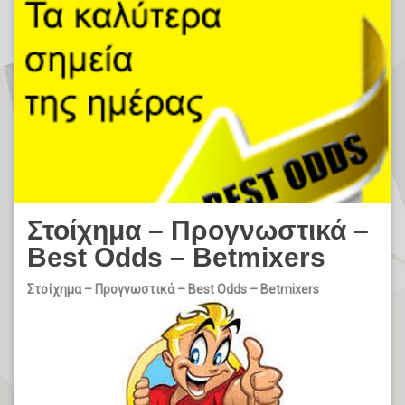
Στοίχημα – Προγνωστικά –
Best Odds – Betmixers
Στοίχημα – Προγνωστικά – Best Odds – Betmixers