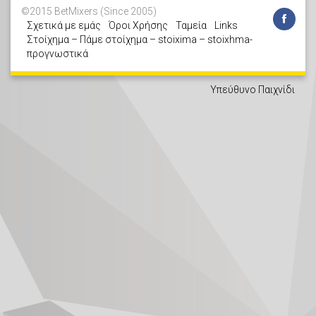
©2015 BetMixers (Since 2005)
Σχετικά με εμάς
Όροι Χρήσης
Ταμεία
Links
Στοίχημα – Πάμε στοίχημα – stoixima – stoixhma-
προγνωστικά
Υπεύθυνο Παιχνίδι