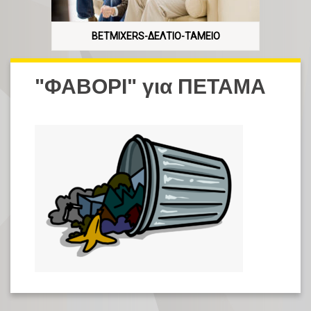
BETMIXERS-ΔΕΛΤΙΟ-ΤΑΜΕΙΟ
"ΦΑΒΟΡΙ" για ΠΕΤΑΜΑ