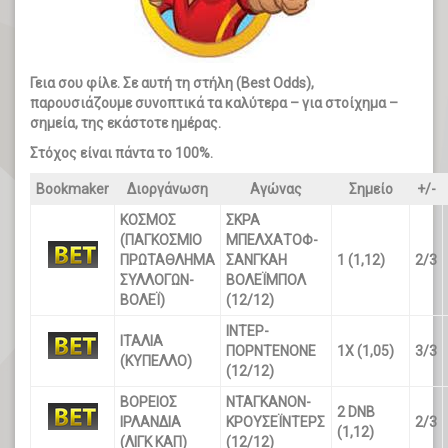
Γεια σου φίλε. Σε αυτή τη στήλη (Best Odds),
παρουσιάζουμε συνοπτικά τα καλύτερα – για στοίχημα –
σημεία, της εκάστοτε ημέρας.
Στόχος είναι πάντα το 100%.
Bookmaker
Διοργάνωση
Αγώνας
Σημείο
+/-
ΚΟΣΜΟΣ
ΣΚΡΑ
(ΠΑΓΚΟΣΜΙΟ
ΜΠΕΛΧΑΤΟΦ-
ΠΡΩΤΑΘΛΗΜΑ
ΣΑΝΓΚΑΗ
1 (1,12)
2/3
ΣΥΛΛΟΓΩΝ-
ΒΟΛΕΪΜΠΟΛ
ΒΟΛΕΪ)
(12/12)
ΙΝΤΕΡ-
ΙΤΑΛΙΑ
ΠΟΡΝΤΕΝΟΝΕ
1Χ (1,05)
3/3
(ΚΥΠΕΛΛΟ)
(12/12)
ΒΟΡΕΙΟΣ
ΝΤΑΓΚΑΝΟΝ-
2 DNB
ΙΡΛΑΝΔΙΑ
ΚΡΟΥΣΕΪΝΤΕΡΣ
2/3
(1,12)
(ΛΙΓΚ ΚΑΠ)
(12/12)