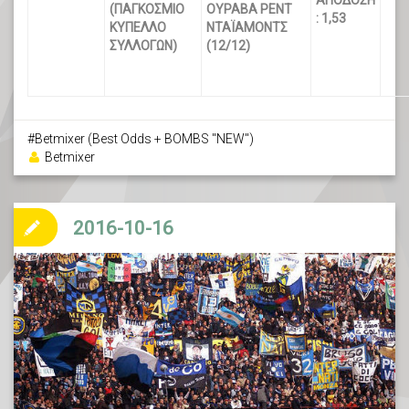
ΑΠΟΔΟΣΗ
(ΠΑΓΚΟΣΜΙΟ
ΟΥΡΑΒΑ ΡΕΝΤ
: 1,53
ΚΥΠΕΛΛΟ
ΝΤΑΪΑΜΟΝΤΣ
ΣΥΛΛΟΓΩΝ)
(12/12)
Betmixer (Best Odds + BOMBS "NEW")
Betmixer
2016-10-16