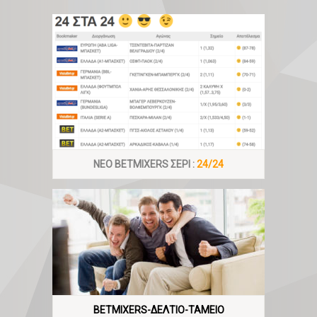
ΝΕΟ BETMIXERS ΣΕΡΙ :
24/24
BETMIXERS-ΔΕΛΤΙΟ-ΤΑΜΕΙΟ