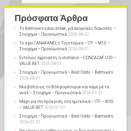
Πρόσφατα Άρθρα
Το Betmixers κάνει break, για αναγκαίες διακοπές –
Στοίχημα – Προγνωστικά
2026-08-02
Το έχει ΞΑΝΑΚΑΝΕΙ, ο Τουντόρικα – ITF – M15 –
Στοίχημα – Προγνωστικά
2026-08-01
Εντελώς αχρείαστη, η ισοπαλία – CONCACAF U20 –
VALUE BET
2026-08-01
Στοίχημα – Προγνωστικά – Best Odds – Betmixers
2026-08-01
Μια βόλτα ως το Βόλφσμπουργκ και πάμε με τα
γκολ – Στοίχημα – Προγνωστικά
2026-07-31
Μάχη για την πρόκριση, στα ημιτελικά – ITF – W35
– VALUE BET
2026-07-31
Στοίχημα – Προγνωστικά – Best Odds – Betmixers
2026-07-31
Θα κάνουν το καθήκον τους, οι δύο εκπρόσωποι –