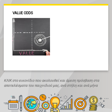
VALUE ODDS
ΚΛΙΚ στο εικονίδιο που ακολουθεί και άμεση πρόσβαση στα
αποτελέσματα του παιχνιδιού μας, ανά στήλη και ανά μήνα