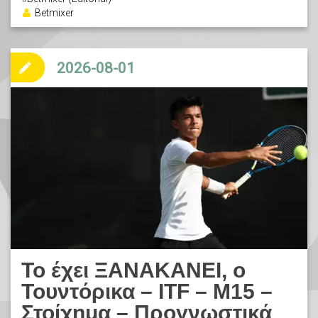
Betmixer
2026-08-01
Το έχει ΞΑΝΑΚΑΝΕΙ, ο
Τουντόρικα – ITF – M15 –
Στοίχημα – Προγνωστικά