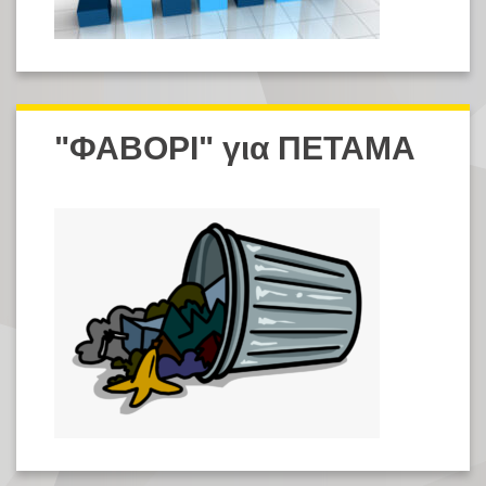
"ΦΑΒΟΡΙ" για ΠΕΤΑΜΑ