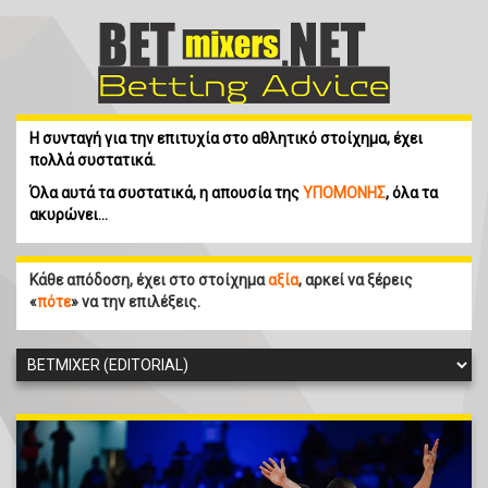
Η συνταγή για την επιτυχία στο αθλητικό στοίχημα, έχει
πολλά συστατικά.
Όλα αυτά τα συστατικά, η απουσία της
ΥΠΟΜΟΝΗΣ
, όλα τα
ακυρώνει…
Κάθε απόδοση, έχει στο στοίχημα
αξία
, αρκεί να ξέρεις
«
πότε
» να την επιλέξεις.