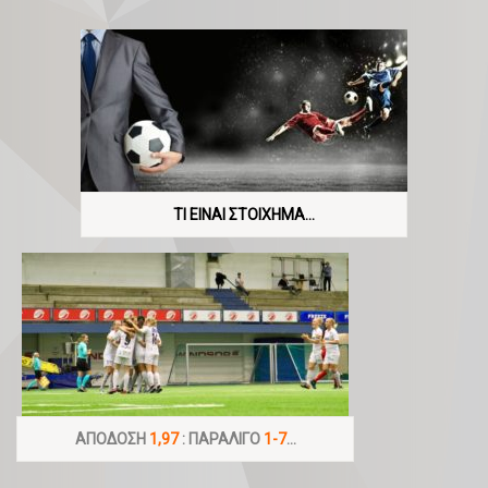
ΤΙ ΕΙΝΑΙ ΣΤΟΙΧΗΜΑ…
ΑΠΟΔΟΣΗ
1,97
: ΠΑΡΑΛΙΓΟ
1-7
…