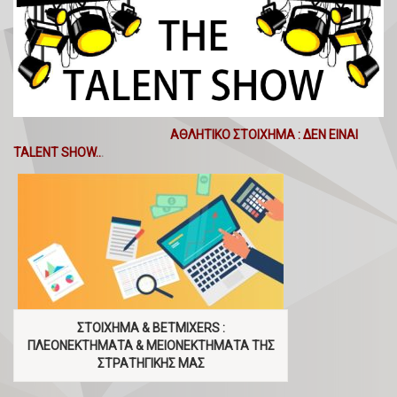
ΑΘΛΗΤΙΚΟ ΣΤΟΙΧΗΜΑ : ΔΕΝ ΕΙΝΑΙ
TALENT SHOW..
.
ΣΤΟΙΧΗΜΑ & BETMIXERS :
ΠΛΕΟΝΕΚΤΗΜΑΤΑ & ΜΕΙΟΝΕΚΤΗΜΑΤΑ ΤΗΣ
ΣΤΡΑΤΗΓΙΚΗΣ ΜΑΣ