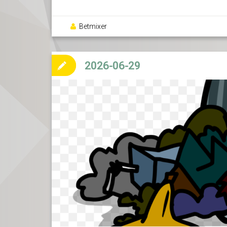
Betmixer
2026-06-29