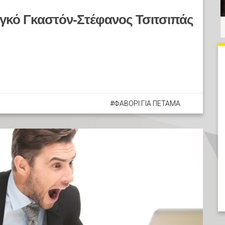
γκό Γκαστόν-Στέφανος Τσιτσιπάς
ΦΑΒΟΡΙ ΓΙΑ ΠΕΤΑΜΑ