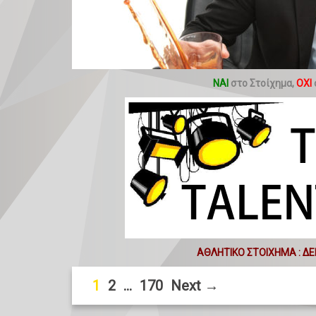
ΝΑΙ
στο Στοίχημα,
ΟΧΙ
ΑΘΛΗΤΙΚΟ ΣΤΟΙΧΗΜΑ : ΔΕΝ
1
2
…
170
Next →