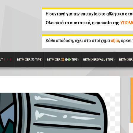
Η συνταγή για την επιτυχία στο αθλητικό στο
Όλα αυτά τα συστατικά, η απουσία της
ΥΠΟΜ
Κάθε απόδοση, έχει στο στοίχημα
αξία
, αρκεί
UT
BETMIXER (
TIPS)
BETMIXER (
TIPS)
BETMIXER (VALUE TIPS)
BETMIXER 