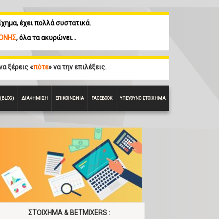
ίχημα, έχει πολλά συστατικά.
ΟΝΗΣ
, όλα τα ακυρώνει…
 να ξέρεις «
πότε
» να την επιλέξεις.
(BLOG)
ΔΙΑΦΉΜΙΣΗ
ΕΠΙΚΟΙΝΩΝΊΑ
FACEBOOK
ΥΠΕΎΘΥΝΟ ΣΤΟΊΧΗΜΑ
ΣΤΟΙΧΗΜΑ & BETMIXERS :