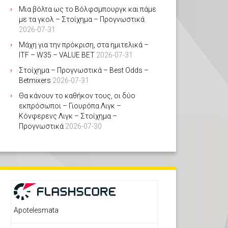
Μια βόλτα ως το Βόλφσμπουργκ και πάμε
με τα γκολ – Στοίχημα – Προγνωστικά
2026-07-31
Μάχη για την πρόκριση, στα ημιτελικά –
ITF – W35 – VALUE BET
2026-07-31
Στοίχημα – Προγνωστικά – Best Odds –
Betmixers
2026-07-31
Θα κάνουν το καθήκον τους, οι δύο
εκπρόσωποι – Γιουρόπα Λιγκ –
Κόνφερενς Λιγκ – Στοίχημα –
Προγνωστικά
2026-07-30
Apotelesmata