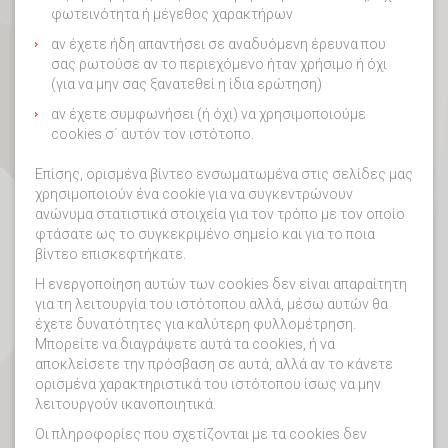
φωτεινότητα ή μέγεθος χαρακτήρων
αν έχετε ήδη απαντήσει σε αναδυόμενη έρευνα που
σας ρωτούσε αν το περιεχόμενο ήταν χρήσιμο ή όχι
(για να μην σας ξανατεθεί η ίδια ερώτηση)
αν έχετε συμφωνήσει (ή όχι) να χρησιμοποιούμε
cookies σ΄ αυτόν τον ιστότοπο.
Επίσης, ορισμένα βίντεο ενσωματωμένα στις σελίδες μας
χρησιμοποιούν ένα cookie για να συγκεντρώνουν
ανώνυμα στατιστικά στοιχεία για τον τρόπο με τον οποίο
φτάσατε ως το συγκεκριμένο σημείο και για το ποια
βίντεο επισκεφτήκατε.
Η ενεργοποίηση αυτών των cookies δεν είναι απαραίτητη
για τη λειτουργία του ιστότοπου αλλά, μέσω αυτών θα
έχετε δυνατότητες για καλύτερη φυλλομέτρηση.
Μπορείτε να διαγράψετε αυτά τα cookies, ή να
αποκλείσετε την πρόσβαση σε αυτά, αλλά αν το κάνετε
ορισμένα χαρακτηριστικά του ιστότοπου ίσως να μην
λειτουργούν ικανοποιητικά.
Οι πληροφορίες που σχετίζονται με τα cookies δεν