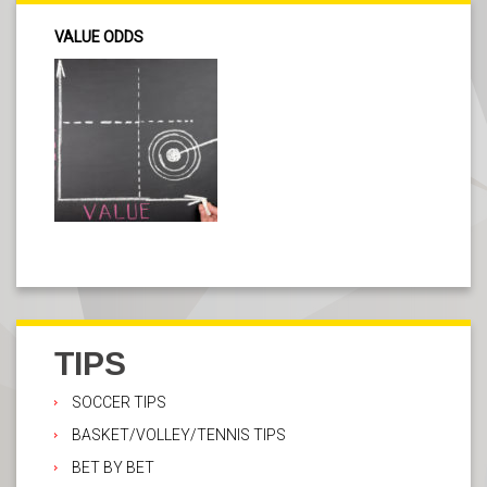
VALUE ODDS
TIPS
SOCCER TIPS
BASKET/VOLLEY/TENNIS TIPS
BET BY BET