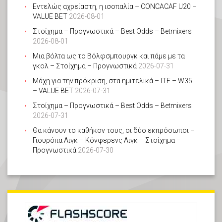
Εντελώς αχρείαστη, η ισοπαλία – CONCACAF U20 –
VALUE BET
2026-08-01
Στοίχημα – Προγνωστικά – Best Odds – Betmixers
2026-08-01
Μια βόλτα ως το Βόλφσμπουργκ και πάμε με τα
γκολ – Στοίχημα – Προγνωστικά
2026-07-31
Μάχη για την πρόκριση, στα ημιτελικά – ITF – W35
– VALUE BET
2026-07-31
Στοίχημα – Προγνωστικά – Best Odds – Betmixers
2026-07-31
Θα κάνουν το καθήκον τους, οι δύο εκπρόσωποι –
Γιουρόπα Λιγκ – Κόνφερενς Λιγκ – Στοίχημα –
Προγνωστικά
2026-07-30