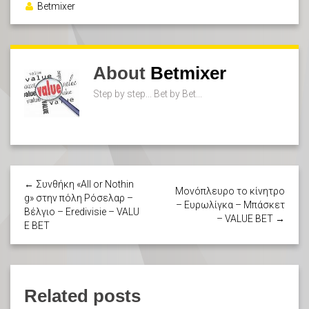
Betmixer
About
Betmixer
Step by step... Bet by Bet...
← Συνθήκη «All or Nothin
Μονόπλευρο το κίνητρο
g» στην πόλη Ρόσελαρ –
– Ευρωλίγκα – Μπάσκετ
Βέλγιο – Eredivisie – VALU
– VALUE BET →
E BET
Related posts