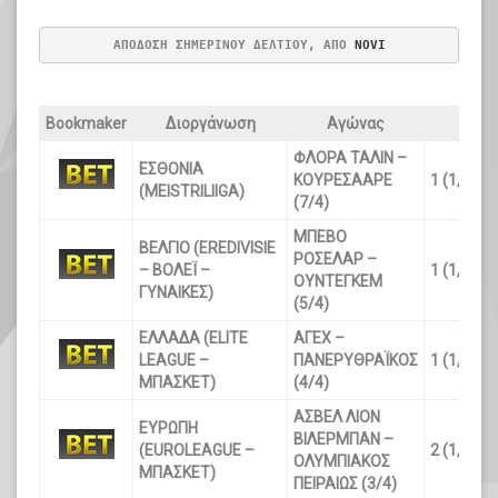
ΑΠΟΔΟΣΗ ΣΗΜΕΡΙΝΟΥ ΔΕΛΤΙΟΥ, ΑΠΟ
 NOVI
Bookmaker
Διοργάνωση
Αγώνας
Σημε
ΦΛΟΡΑ ΤΑΛΙΝ –
ΕΣΘΟΝΙΑ
ΚΟΥΡΕΣΑΑΡΕ
1 (1,28)
(MEISTRILIIGA)
(7/4)
ΜΠΕΒΟ
ΒΕΛΓΙΟ (EREDIVISIE
ΡΟΣΕΛΑΡ –
– ΒΟΛΕΪ –
1 (1,40)
ΟΥΝΤΕΓΚΕΜ
ΓΥΝΑΙΚΕΣ)
(5/4)
ΕΛΛΑΔΑ (ELITE
ΑΓΕΧ –
LEAGUE –
ΠΑΝΕΡΥΘΡΑΪΚΟΣ
1 (1,25)
ΜΠΑΣΚΕΤ)
(4/4)
ΑΣΒΕΛ ΛΙΟΝ
ΕΥΡΩΠΗ
ΒΙΛΕΡΜΠΑΝ –
(EUROLEAGUE –
2 (1,17)
ΟΛΥΜΠΙΑΚΟΣ
ΜΠΑΣΚΕΤ)
ΠΕΙΡΑΙΩΣ (3/4)