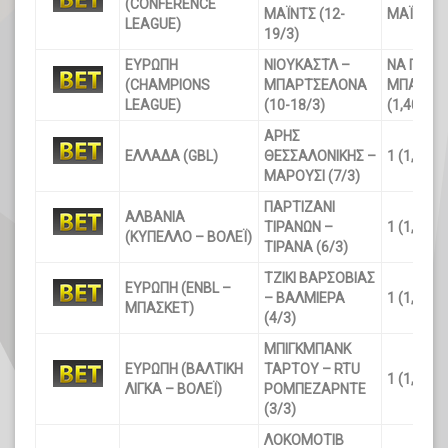
(CONFERENCE
ΜΑΪΝΤΣ (12-
ΜΑΪΝΤΣ (
LEAGUE)
19/3)
ΕΥΡΩΠΗ
ΝΙΟΥΚΑΣΤΛ –
ΝΑ ΠΡΟΚΡ
(CHAMPIONS
ΜΠΑΡΤΣΕΛΟΝΑ
ΜΠΑΡΤΣ
LEAGUE)
(10-18/3)
(1,40)
ΑΡΗΣ
ΕΛΛΑΔΑ (GBL)
ΘΕΣΣΑΛΟΝΙΚΗΣ –
1 (1,28)
ΜΑΡΟΥΣΙ (7/3)
ΠΑΡΤΙΖΑΝΙ
ΑΛΒΑΝΙΑ
ΤΙΡΑΝΩΝ –
1 (1,30
)
(ΚΥΠΕΛΛΟ – ΒΟΛΕΪ)
ΤΙΡΑΝΑ (6/3)
ΤΖΙΚΙ ΒΑΡΣΟΒΙΑΣ
ΕΥΡΩΠΗ (ENBL –
– ΒΑΛΜΙΕΡΑ
1 (1,26)
ΜΠΑΣΚΕΤ)
(4/3)
ΜΠΙΓΚΜΠΑΝΚ
ΕΥΡΩΠΗ (ΒΑΛΤΙΚΗ
ΤΑΡΤΟΥ – RTU
1 (1,36)
ΛΙΓΚΑ – ΒΟΛΕΪ)
ΡΟΜΠΕΖΑΡΝΤΕ
(3/3)
ΛΟΚΟΜΟΤΙΒ