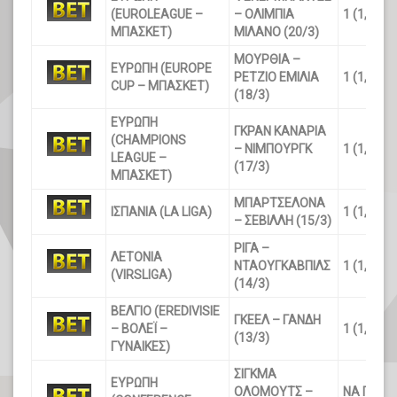
(EUROLEAGUE –
– ΟΛΙΜΠΙΑ
1 (1,36)
ΜΠΑΣΚΕΤ)
ΜΙΛΑΝΟ (20/3)
ΜΟΥΡΘΙΑ –
ΕΥΡΩΠΗ (EUROPE
ΡΕΤΖΙΟ ΕΜΙΛΙΑ
1 (1,30)
CUP – ΜΠΑΣΚΕΤ)
(18/3)
ΕΥΡΩΠΗ
ΓΚΡΑΝ ΚΑΝΑΡΙΑ
(CHAMPIONS
– ΝΙΜΠΟΥΡΓΚ
1 (1,22)
LEAGUE –
(17/3)
ΜΠΑΣΚΕΤ)
ΜΠΑΡΤΣΕΛΟΝΑ
ΙΣΠΑΝΙΑ (LA LIGA)
1 (1,31)
– ΣΕΒΙΛΛΗ (15/3)
ΡΙΓΑ –
ΛΕΤΟΝΙΑ
ΝΤΑΟΥΓΚΑΒΠΙΛΣ
1 (1,18)
(VIRSLIGA)
(14/3)
ΒΕΛΓΙΟ (EREDIVISIE
ΓΚΕΕΛ – ΓΑΝΔΗ
– ΒΟΛΕΪ –
1 (1,40)
(13/3)
ΓΥΝΑΙΚΕΣ)
ΣΙΓΚΜΑ
ΕΥΡΩΠΗ
ΟΛΟΜΟΥΤΣ –
ΝΑ ΠΡΟΚΡ