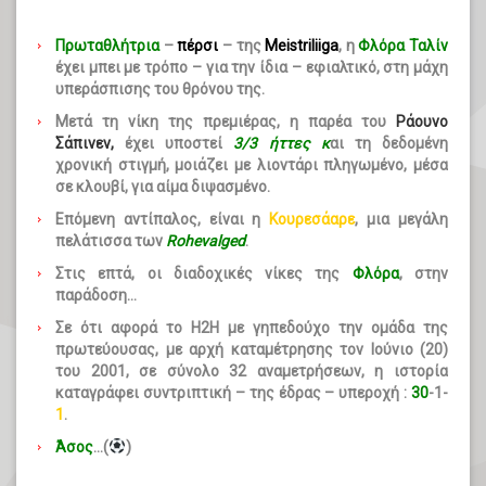
Πρωταθλήτρια
–
πέρσι
– της
Meistriliiga
, η
Φλόρα Ταλίν
έχει μπει με τρόπο – για την ίδια – εφιαλτικό, στη μάχη
υπεράσπισης του θρόνου της.
Μετά τη νίκη της πρεμιέρας, η παρέα του
Ράουνο
Σάπινεν,
έχει υποστεί
3/3 ήττες κ
αι τη δεδομένη
χρονική στιγμή, μοιάζει με λιοντάρι πληγωμένο, μέσα
σε κλουβί, για αίμα διψασμένο.
Επόμενη αντίπαλος, είναι η
Κουρεσάαρε
, μια μεγάλη
πελάτισσα των
Rohevalged
.
Στις επτά, οι διαδοχικές νίκες της
Φλόρα
, στην
παράδοση…
Σε ότι αφορά το H2H με γηπεδούχο την ομάδα της
πρωτεύουσας, με αρχή καταμέτρησης τον Ιούνιο (20)
του 2001, σε σύνολο 32 αναμετρήσεων, η ιστορία
καταγράφει συντριπτική – της έδρας – υπεροχή :
30
-1-
1
.
Άσος
…(
)