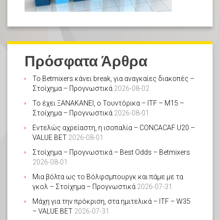
Πρόσφατα Άρθρα
Το Betmixers κάνει break, για αναγκαίες διακοπές –
Στοίχημα – Προγνωστικά
2026-08-02
Το έχει ΞΑΝΑΚΑΝΕΙ, ο Τουντόρικα – ITF – M15 –
Στοίχημα – Προγνωστικά
2026-08-01
Εντελώς αχρείαστη, η ισοπαλία – CONCACAF U20 –
VALUE BET
2026-08-01
Στοίχημα – Προγνωστικά – Best Odds – Betmixers
2026-08-01
Μια βόλτα ως το Βόλφσμπουργκ και πάμε με τα
γκολ – Στοίχημα – Προγνωστικά
2026-07-31
Μάχη για την πρόκριση, στα ημιτελικά – ITF – W35
– VALUE BET
2026-07-31