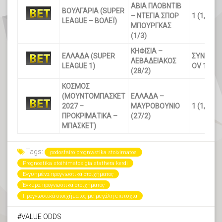
ΑΒΙΑ ΠΛΟΒΝΤΙΒ
ΒΟΥΛΓΑΡΙΑ (SUPER
– ΝΤΕΓΙΑ ΣΠΟΡ
1 (1,22)
LEAGUE – ΒΟΛΕΪ)
ΜΠΟΥΡΓΚΑΣ
(1/3)
ΚΗΦΙΣΙΑ –
ΕΛΛΑΔΑ (SUPER
ΣΥΝΟΛΟ Γ
ΛΕΒΑΔΕΙΑΚΟΣ
LEAGUE 1)
OV 1,5 (1
(28/2)
ΚΟΣΜΟΣ
(ΜΟΥΝΤΟΜΠΑΣΚΕΤ
ΕΛΛΑΔΑ –
2027 –
ΜΑΥΡΟΒΟΥΝΙΟ
1 (1,25)
ΠΡΟΚΡΙΜΑΤΙΚΑ –
(27/2)
ΜΠΑΣΚΕΤ)
Tags:
podosfairo prognwstika stoiximatos
Prognostika stoihimatos gia stathera kerdi
Εγγυημένα προγνωστικά στοιχήματος
Έγκυρα προγνωστικά στοιχήματος
Προγνωστικά στοιχήματος με μεγάλη επιτυχία
VALUE ODDS