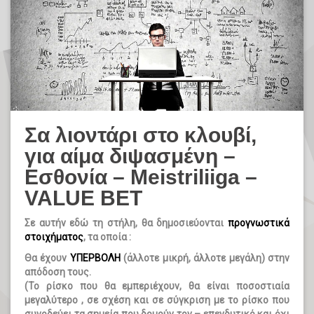
Σα λιοντάρι στο κλουβί,
για αίμα διψασμένη –
Εσθονία – Meistriliiga –
VALUE BET
Σε αυτήν εδώ τη στήλη, θα δημοσιεύονται
προγνωστικά
στοιχήματος
, τα οποία :
Θα έχουν
ΥΠΕΡΒΟΛΗ
(άλλοτε μικρή, άλλοτε μεγάλη) στην
απόδοση τους.
(Το ρίσκο που θα εμπεριέχουν, θα είναι ποσοστιαία
μεγαλύτερο , σε σχέση και σε σύγκριση με το ρίσκο που
συνοδεύει τα σημεία που δομούν τον – επενδυτικό και όχι