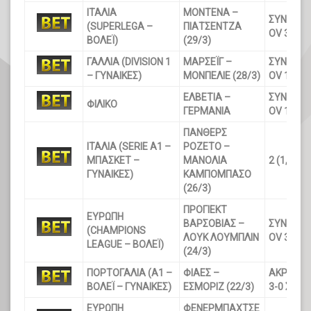
ΙΤΑΛΙΑ
ΜΟΝΤΕΝΑ –
ΣΥΝΟΛΟ Σ
(SUPERLEGA –
ΠΙΑΤΣΕΝΤΖΑ
OV 3,5 (1
ΒΟΛΕΪ)
(29/3)
ΓΑΛΛΙΑ (DIVISION 1
ΜΑΡΣΕΪΓ –
ΣΥΝΟΛΟ Γ
– ΓΥΝΑΙΚΕΣ)
ΜΟΝΠΕΛΙΕ (28/3)
OV 1,5 (1
ΕΛΒΕΤΙΑ –
ΣΥΝΟΛΟ Γ
ΦΙΛΙΚΟ
ΓΕΡΜΑΝΙΑ
OV 1,5 (1
ΠΑΝΘΕΡΣ
ΙΤΑΛΙΑ (SERIE A1 –
ΡΟΖΕΤΟ –
ΜΠΑΣΚΕΤ –
ΜΑΝΟΛΙΑ
2 (1,28)
ΓΥΝΑΙΚΕΣ)
ΚΑΜΠΟΜΠΑΣΟ
(26/3)
ΠΡΟΓΙΕΚΤ
ΕΥΡΩΠΗ
ΒΑΡΣΟΒΙΑΣ –
ΣΥΝΟΛΟ Σ
(CHAMPIONS
ΛΟΥΚ ΛΟΥΜΠΛΙΝ
OV 3,5 (1
LEAGUE – ΒΟΛΕΪ)
(24/3)
ΠΟΡΤΟΓΑΛΙΑ (A1 –
ΦΙΑΕΣ –
ΑΚΡΙΒΕΣ 
ΒΟΛΕΪ – ΓΥΝΑΙΚΕΣ)
ΕΣΜΟΡΙΖ (22/3)
3-0 ΣΕΤ (
ΕΥΡΩΠΗ
ΦΕΝΕΡΜΠΑΧΤΣΕ