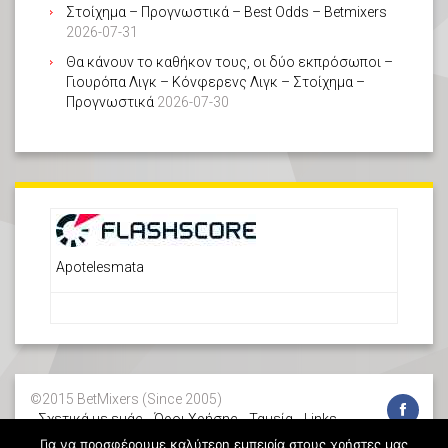
Στοίχημα – Προγνωστικά – Best Odds – Betmixers
2026-07-31
Θα κάνουν το καθήκον τους, οι δύο εκπρόσωποι –
Γιουρόπα Λιγκ – Κόνφερενς Λιγκ – Στοίχημα –
Προγνωστικά
2026-07-30
Apotelesmata
©2015 BetMixers (Since 2005)
Σχετικά με εμάς
Όροι Χρήσης
Ταμεία
Links
Στοίχημα – Πάμε στοίχημα – stoixima – stoixhma-
Για να προσφέρουμε καλύτερη εμπειρία στους χρήστες μας